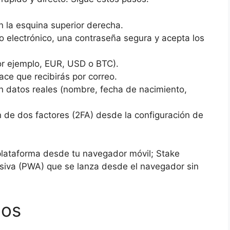
en la esquina superior derecha.
o electrónico, una contraseña segura y acepta los
or ejemplo, EUR, USD o BTC).
ace que recibirás por correo.
con datos reales (nombre, fecha de nacimiento,
ón de dos factores (2FA) desde la configuración de
plataforma desde tu navegador móvil; Stake
siva (PWA) que se lanza desde el navegador sin
nos