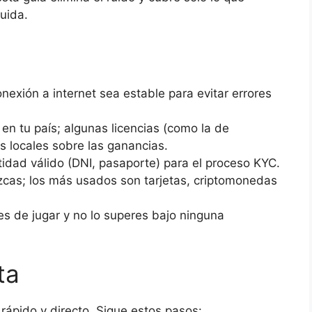
uida.
onexión a internet sea estable para evitar errores
 en tu país; algunas licencias (como la de
 locales sobre las ganancias.
dad válido (DNI, pasaporte) para el proceso KYC.
cas; los más usados son tarjetas, criptomonedas
s de jugar y no lo superes bajo ninguna
ta
rápido y directo. Sigue estos pasos: