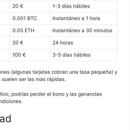
20 €
1-3 días hábiles
0.001 BTC
Instantáneo a 1 hora
0.05 ETH
Instantáneo a 30 minutos
20 €
24 horas
100 €
3-5 días hábiles
iones (algunas tarjetas cobran una tasa pequeña) y
s suelen ser las más rápidas.
tivo, podrías perder el bono y las ganancias
ndiciones.
dad