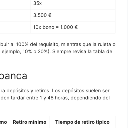
35x
3.500 €
10x bono = 1.000 €
ir al 100% del requisito, mientras que la ruleta o
 ejemplo, 10% o 20%). Siempre revisa la tabla de
 banca
ra depósitos y retiros. Los depósitos suelen ser
eden tardar entre 1 y 48 horas, dependiendo del
imo
Retiro mínimo
Tiempo de retiro típico