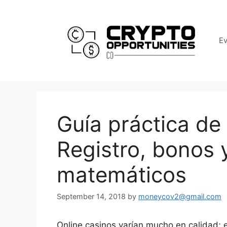
Skip
to
content
Ev
Guía práctica de
Registro, bonos 
matemáticos
September 14, 2018
by
moneycov2@gmail.com
Online casinos varían mucho en calidad; es