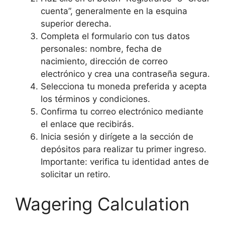
cuenta”, generalmente en la esquina
superior derecha.
Completa el formulario con tus datos
personales: nombre, fecha de
nacimiento, dirección de correo
electrónico y crea una contraseña segura.
Selecciona tu moneda preferida y acepta
los términos y condiciones.
Confirma tu correo electrónico mediante
el enlace que recibirás.
Inicia sesión y dirígete a la sección de
depósitos para realizar tu primer ingreso.
Importante: verifica tu identidad antes de
solicitar un retiro.
Wagering Calculation