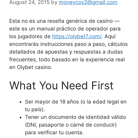
August 24, 2015
by
moneycov2@gmail.com
Esta no es una reseña genérica de casino —
este es un manual práctico de operador para
los jugadores de
https://olybet7.com/
. Aquí
encontrarás instrucciones paso a paso, cálculos
detallados de apuestas y respuestas a dudas
frecuentes, todo basado en la experiencia real
en Olybet casino.
What You Need First
Ser mayor de 18 años (o la edad legal en
tu país).
Tener un documento de identidad válido
(DNI, pasaporte o carné de conducir)
para verificar tu cuenta.