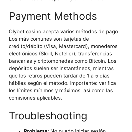
Payment Methods
Olybet casino acepta varios métodos de pago.
Los más comunes son tarjetas de
crédito/débito (Visa, Mastercard), monederos
electrónicos (Skrill, Neteller), transferencias
bancarias y criptomonedas como Bitcoin. Los
depósitos suelen ser instantáneos, mientras
que los retiros pueden tardar de 1 a 5 días
hábiles según el método. Importante: verifica
los límites mínimos y máximos, así como las
comisiones aplicables.
Troubleshooting
Problema:
No puedo iniciar sesión.