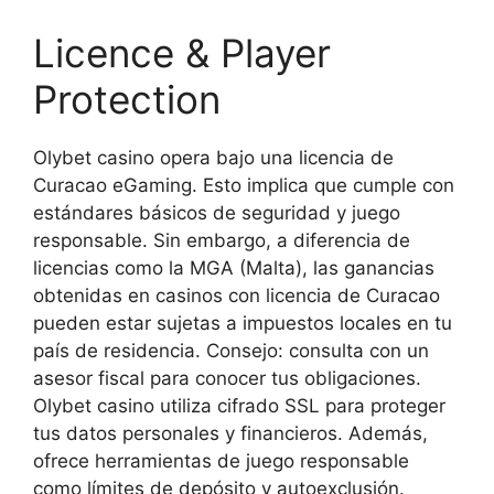
Licence & Player
Protection
Olybet casino opera bajo una licencia de
Curacao eGaming. Esto implica que cumple con
estándares básicos de seguridad y juego
responsable. Sin embargo, a diferencia de
licencias como la MGA (Malta), las ganancias
obtenidas en casinos con licencia de Curacao
pueden estar sujetas a impuestos locales en tu
país de residencia. Consejo: consulta con un
asesor fiscal para conocer tus obligaciones.
Olybet casino utiliza cifrado SSL para proteger
tus datos personales y financieros. Además,
ofrece herramientas de juego responsable
como límites de depósito y autoexclusión.