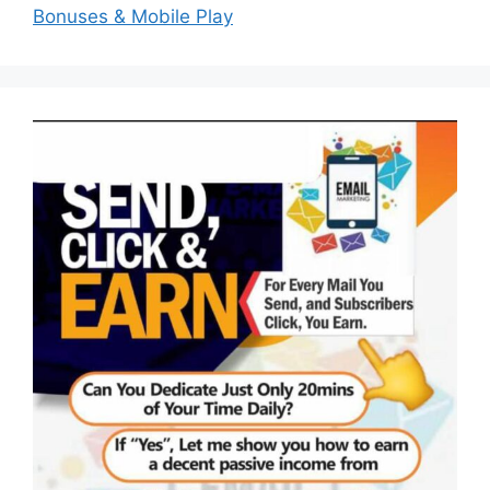
Bonuses & Mobile Play