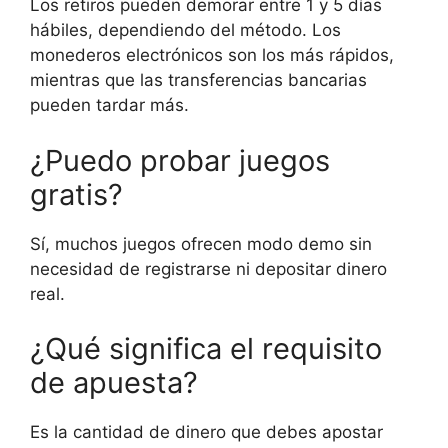
Los retiros pueden demorar entre 1 y 5 días
hábiles, dependiendo del método. Los
monederos electrónicos son los más rápidos,
mientras que las transferencias bancarias
pueden tardar más.
¿Puedo probar juegos
gratis?
Sí, muchos juegos ofrecen modo demo sin
necesidad de registrarse ni depositar dinero
real.
¿Qué significa el requisito
de apuesta?
Es la cantidad de dinero que debes apostar