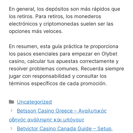
En general, los depósitos son más rápidos que
los retiros. Para retiros, los monederos
electrónicos y criptomonedas suelen ser las
opciones más veloces.
En resumen, esta guía práctica te proporciona
los pasos esenciales para empezar en Olybet
casino, calcular tus apuestas correctamente y
resolver problemas comunes. Recuerda siempre
jugar con responsabilidad y consultar los
términos específicos de cada promoción.
Categories
Uncategorized
Betsson Casino Greece – Αναλυτικός
οδηγός ανάληψης και μπόνους
Betvictor Casino Canada Guide – Setup,