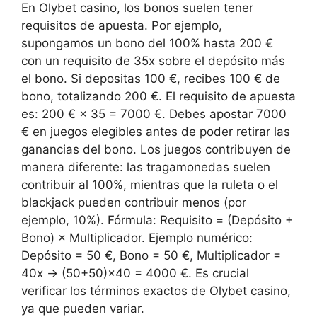
En Olybet casino, los bonos suelen tener
requisitos de apuesta. Por ejemplo,
supongamos un bono del 100% hasta 200 €
con un requisito de 35x sobre el depósito más
el bono. Si depositas 100 €, recibes 100 € de
bono, totalizando 200 €. El requisito de apuesta
es: 200 € × 35 = 7000 €. Debes apostar 7000
€ en juegos elegibles antes de poder retirar las
ganancias del bono. Los juegos contribuyen de
manera diferente: las tragamonedas suelen
contribuir al 100%, mientras que la ruleta o el
blackjack pueden contribuir menos (por
ejemplo, 10%). Fórmula: Requisito = (Depósito +
Bono) × Multiplicador. Ejemplo numérico:
Depósito = 50 €, Bono = 50 €, Multiplicador =
40x → (50+50)×40 = 4000 €. Es crucial
verificar los términos exactos de Olybet casino,
ya que pueden variar.