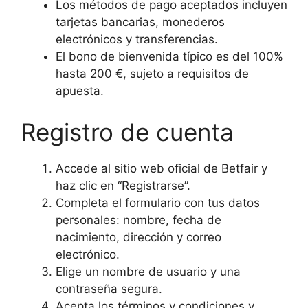
Los métodos de pago aceptados incluyen
tarjetas bancarias, monederos
electrónicos y transferencias.
El bono de bienvenida típico es del 100%
hasta 200 €, sujeto a requisitos de
apuesta.
Registro de cuenta
Accede al sitio web oficial de Betfair y
haz clic en “Registrarse”.
Completa el formulario con tus datos
personales: nombre, fecha de
nacimiento, dirección y correo
electrónico.
Elige un nombre de usuario y una
contraseña segura.
Acepta los términos y condiciones y