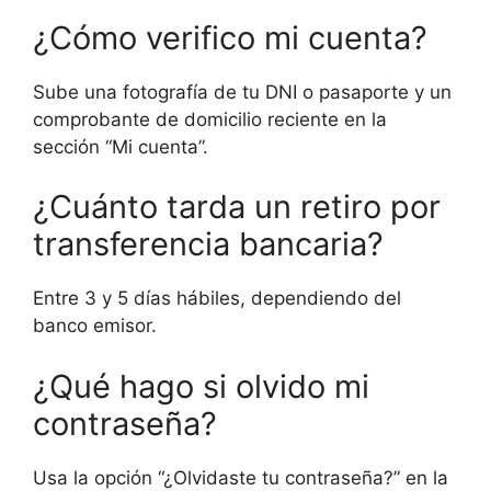
¿Cómo verifico mi cuenta?
Sube una fotografía de tu DNI o pasaporte y un
comprobante de domicilio reciente en la
sección “Mi cuenta”.
¿Cuánto tarda un retiro por
transferencia bancaria?
Entre 3 y 5 días hábiles, dependiendo del
banco emisor.
¿Qué hago si olvido mi
contraseña?
Usa la opción “¿Olvidaste tu contraseña?” en la