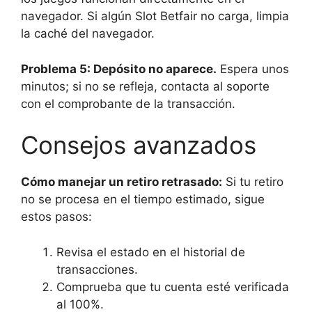
navegador. Si algún Slot Betfair no carga, limpia
la caché del navegador.
Problema 5: Depósito no aparece.
Espera unos
minutos; si no se refleja, contacta al soporte
con el comprobante de la transacción.
Consejos avanzados
Cómo manejar un retiro retrasado:
Si tu retiro
no se procesa en el tiempo estimado, sigue
estos pasos:
Revisa el estado en el historial de
transacciones.
Comprueba que tu cuenta esté verificada
al 100%.