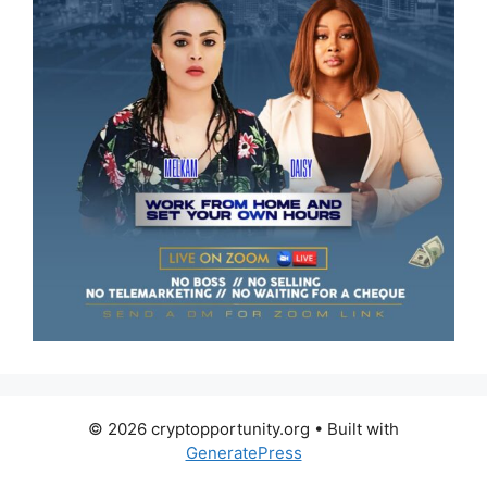
© 2026 cryptopportunity.org
• Built with
GeneratePress