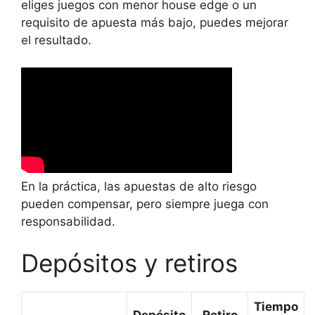
eliges juegos con menor house edge o un
requisito de apuesta más bajo, puedes mejorar
el resultado.
En la práctica, las apuestas de alto riesgo
pueden compensar, pero siempre juega con
responsabilidad.
Depósitos y retiros
Tiempo