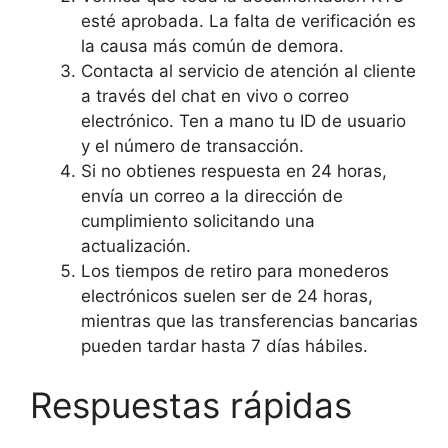
esté aprobada. La falta de verificación es
la causa más común de demora.
Contacta al servicio de atención al cliente
a través del chat en vivo o correo
electrónico. Ten a mano tu ID de usuario
y el número de transacción.
Si no obtienes respuesta en 24 horas,
envía un correo a la dirección de
cumplimiento solicitando una
actualización.
Los tiempos de retiro para monederos
electrónicos suelen ser de 24 horas,
mientras que las transferencias bancarias
pueden tardar hasta 7 días hábiles.
Respuestas rápidas