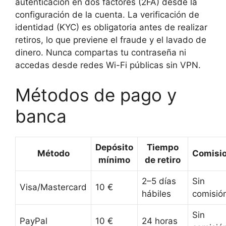
autenticación en dos factores (2FA) desde la
configuración de la cuenta. La verificación de
identidad (KYC) es obligatoria antes de realizar
retiros, lo que previene el fraude y el lavado de
dinero. Nunca compartas tu contraseña ni
accedas desde redes Wi-Fi públicas sin VPN.
Métodos de pago y
banca
Depósito
Tiempo
Método
Comisi
mínimo
de retiro
2–5 días
Sin
Visa/Mastercard
10 €
hábiles
comisió
Sin
PayPal
10 €
24 horas