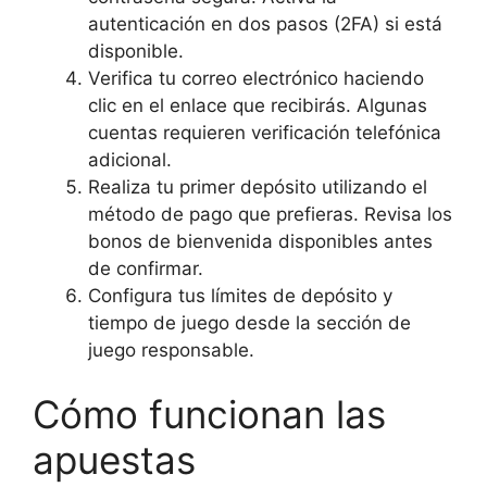
autenticación en dos pasos (2FA) si está
disponible.
Verifica tu correo electrónico haciendo
clic en el enlace que recibirás. Algunas
cuentas requieren verificación telefónica
adicional.
Realiza tu primer depósito utilizando el
método de pago que prefieras. Revisa los
bonos de bienvenida disponibles antes
de confirmar.
Configura tus límites de depósito y
tiempo de juego desde la sección de
juego responsable.
Cómo funcionan las
apuestas