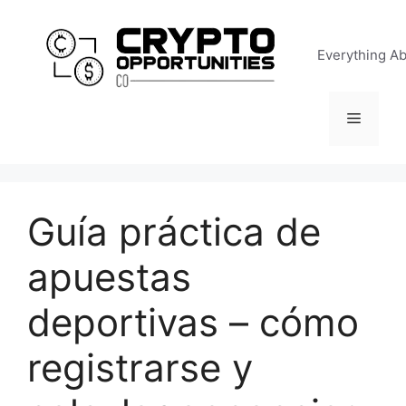
Skip
to
Everything A
content
Menu
Guía práctica de
apuestas
deportivas – cómo
registrarse y