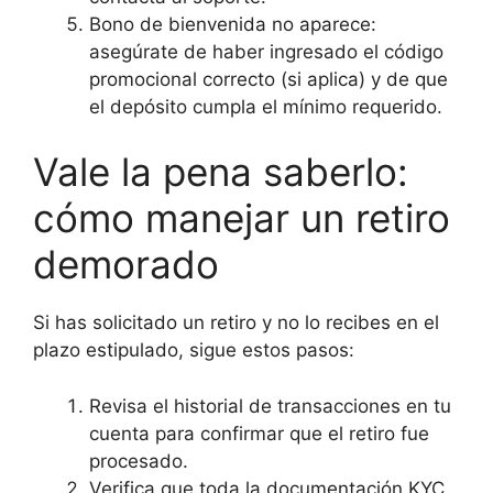
Bono de bienvenida no aparece:
asegúrate de haber ingresado el código
promocional correcto (si aplica) y de que
el depósito cumpla el mínimo requerido.
Vale la pena saberlo:
cómo manejar un retiro
demorado
Si has solicitado un retiro y no lo recibes en el
plazo estipulado, sigue estos pasos:
Revisa el historial de transacciones en tu
cuenta para confirmar que el retiro fue
procesado.
Verifica que toda la documentación KYC