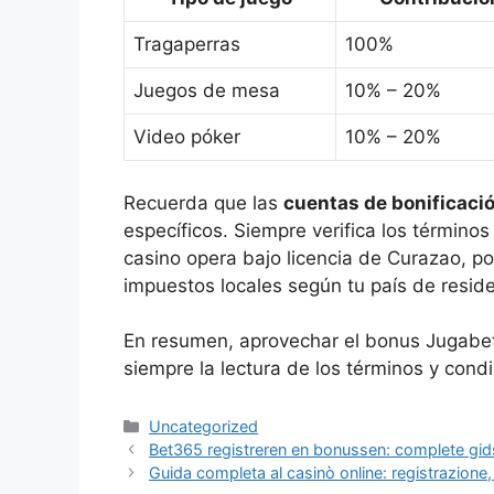
Tragaperras
100%
Juegos de mesa
10% – 20%
Video póker
10% – 20%
Recuerda que las
cuentas de bonificaci
específicos. Siempre verifica los términ
casino opera bajo licencia de Curazao, po
impuestos locales según tu país de reside
En resumen, aprovechar el bonus Jugabet e
siempre la lectura de los términos y cond
Categories
Uncategorized
Bet365 registreren en bonussen: complete gid
Guida completa al casinò online: registrazione,