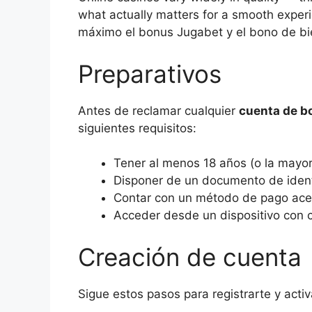
what actually matters for a smooth exper
máximo el bonus Jugabet y el bono de bi
Preparativos
Antes de reclamar cualquier
cuenta de b
siguientes requisitos:
Tener al menos 18 años (o la mayorí
Disponer de un documento de identi
Contar con un método de pago acept
Acceder desde un dispositivo con c
Creación de cuenta
Sigue estos pasos para registrarte y acti