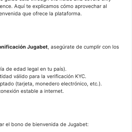
ience. Aquí te explicamos cómo aprovechar al
envenida que ofrece la plataforma.
onificación Jugabet
, asegúrate de cumplir con los
a de edad legal en tu país).
dad válido para la verificación KYC.
ado (tarjeta, monedero electrónico, etc.).
onexión estable a internet.
var el bono de bienvenida de Jugabet: