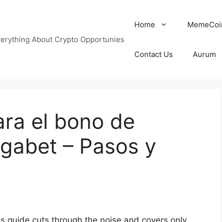
Home
MemeCoi
erything About Crypto Opportunies
Contact Us
Aurum
ra el bono de
gabet – Pasos y
his guide cuts through the noise and covers only