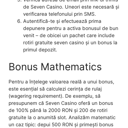
de Seven Casino. Uneori este necesară și
verificarea telefonului prin SMS.
Autentifică-te și efectuează prima
depunere pentru a activa bonusul de bun
venit – de obicei un pachet care include
rotiri gratuite seven casino și un bonus la
primul depozit.
Bonus Mathematics
Pentru a înțelege valoarea reală a unui bonus,
este esențial să calculezi cerința de rulaj
(wagering requirement). De exemplu, să
presupunem că Seven Casino oferă un bonus
de 100% până la 2000 RON și 200 de rotiri
gratuite la o anumită slot. Analizăm matematic
un caz tipic: depui 500 RON și primești bonus