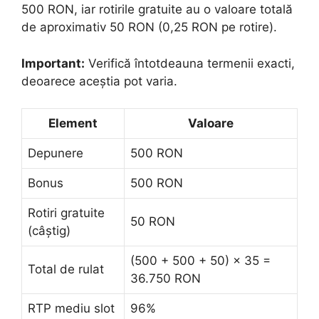
500 RON, iar rotirile gratuite au o valoare totală
de aproximativ 50 RON (0,25 RON pe rotire).
Important:
Verifică întotdeauna termenii exacti,
deoarece aceștia pot varia.
Element
Valoare
Depunere
500 RON
Bonus
500 RON
Rotiri gratuite
50 RON
(câștig)
(500 + 500 + 50) × 35 =
Total de rulat
36.750 RON
RTP mediu slot
96%