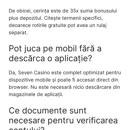
De obicei, cerința este de 35x suma bonusului
plus depozitul. Citește termenii specifici,
deoarece rotirile gratuite pot avea un rulaj
separat.
Pot juca pe mobil fără a
descărca o aplicație?
Da, Seven Casino este complet optimizat pentru
dispozitive mobile și poate fi accesat direct din
browser. Nu este necesară nicio descărcare din
magazinele de aplicații.
Ce documente sunt
necesare pentru verificarea