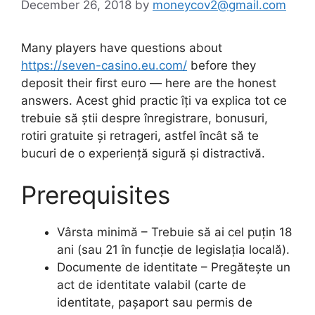
December 26, 2018
by
moneycov2@gmail.com
Many players have questions about
https://seven-casino.eu.com/
before they
deposit their first euro — here are the honest
answers. Acest ghid practic îți va explica tot ce
trebuie să știi despre înregistrare, bonusuri,
rotiri gratuite și retrageri, astfel încât să te
bucuri de o experiență sigură și distractivă.
Prerequisites
Vârsta minimă – Trebuie să ai cel puțin 18
ani (sau 21 în funcție de legislația locală).
Documente de identitate – Pregătește un
act de identitate valabil (carte de
identitate, pașaport sau permis de