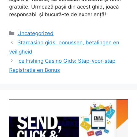
gratuite. Urmează pașii din acest ghid, joacă
responsabil și bucură-te de experiență!
Categories
Uncategorized
Starcasino gids: bonussen, betalingen en
veiligheid
Ice Fishing Casino Gids: Stap-voor-stap
Registratie en Bonus