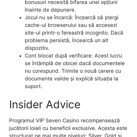
bonusuri necesită bifarea unei opțiuni
înainte de depunere.
Jocul nu se încarcă: Încearcă să ștergi
cache-ul browserului sau să accesezi
site-ul printr-o fereastră incognito. Dacă
problema persistă, încearcă un alt
dispozitiv.
Cont blocat după verificare: Acest lucru
se întâmplă de obicei dacă documentele
nu corespund. Trimite o nouă cerere cu
documente valide și explică situația la
suport.
Insider Advice
Programul VIP Seven Casino recompensează
jucătorii loiali cu beneficii exclusive. Acesta este
structurat pe mai multe niveluri: Silver, Gold și