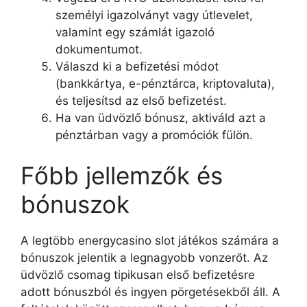
személyi igazolványt vagy útlevelet,
valamint egy számlát igazoló
dokumentumot.
Válaszd ki a befizetési módot
(bankkártya, e-pénztárca, kriptovaluta),
és teljesítsd az első befizetést.
Ha van üdvözlő bónusz, aktiváld azt a
pénztárban vagy a promóciók fülön.
Főbb jellemzők és
bónuszok
A legtöbb energycasino slot játékos számára a
bónuszok jelentik a legnagyobb vonzerőt. Az
üdvözlő csomag tipikusan első befizetésre
adott bónuszból és ingyen pörgetésekből áll. A