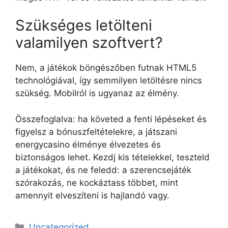
Szükséges letölteni
valamilyen szoftvert?
Nem, a játékok böngészőben futnak HTML5
technológiával, így semmilyen letöltésre nincs
szükség. Mobilról is ugyanaz az élmény.
Összefoglalva: ha követed a fenti lépéseket és
figyelsz a bónuszfeltételekre, a játszani
energycasino élménye élvezetes és
biztonságos lehet. Kezdj kis tételekkel, teszteld
a játékokat, és ne feledd: a szerencsejáték
szórakozás, ne kockáztass többet, mint
amennyit elveszíteni is hajlandó vagy.
Categories
Uncategorized