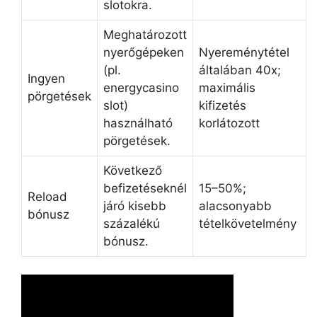
slotokra.
Meghatározott
nyerőgépeken
Nyereménytétel
(pl.
általában 40x;
Ingyen
energycasino
maximális
pörgetések
slot)
kifizetés
használható
korlátozott
pörgetések.
Következő
befizetéseknél
15–50%;
Reload
járó kisebb
alacsonyabb
bónusz
százalékú
tételkövetelmény
bónusz.