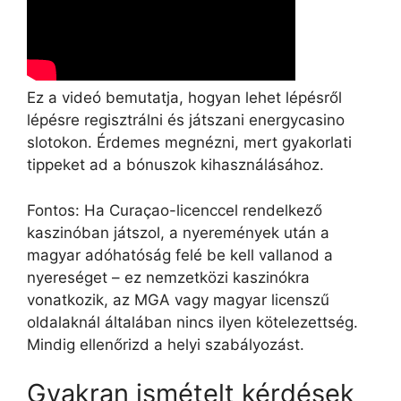
Ez a videó bemutatja, hogyan lehet lépésről
lépésre regisztrálni és játszani energycasino
slotokon. Érdemes megnézni, mert gyakorlati
tippeket ad a bónuszok kihasználásához.
Fontos: Ha Curaçao-licenccel rendelkező
kaszinóban játszol, a nyeremények után a
magyar adóhatóság felé be kell vallanod a
nyereséget – ez nemzetközi kaszinókra
vonatkozik, az MGA vagy magyar licenszű
oldalaknál általában nincs ilyen kötelezettség.
Mindig ellenőrizd a helyi szabályozást.
Gyakran ismételt kérdések