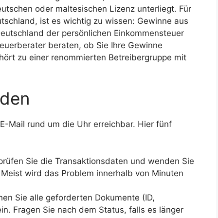
utschen oder maltesischen Lizenz unterliegt. Für
tschland, ist es wichtig zu wissen: Gewinne aus
Deutschland der persönlichen Einkommensteuer
teuerberater beraten, ob Sie Ihre Gewinne
hört zu einer renommierten Betreibergruppe mit
aden
E-Mail rund um die Uhr erreichbar. Hier fünf
rüfen Sie die Transaktionsdaten und wenden Sie
 Meist wird das Problem innerhalb von Minuten
en Sie alle geforderten Dokumente (ID,
in. Fragen Sie nach dem Status, falls es länger