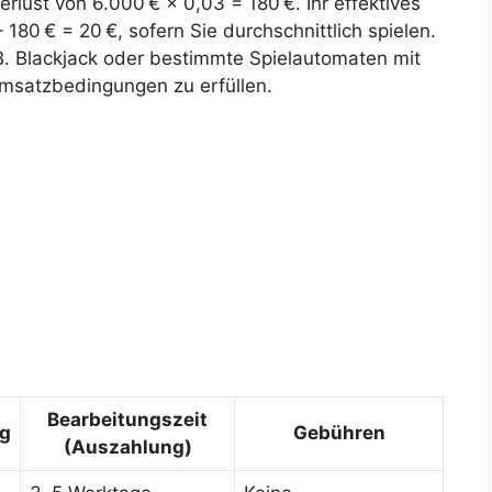
rlust von 6.000 € × 0,03 = 180 €. Ihr effektives
80 € = 20 €, sofern Sie durchschnittlich spielen.
 B. Blackjack oder bestimmte Spielautomaten mit
msatzbedingungen zu erfüllen.
Bearbeitungszeit
ng
Gebühren
(Auszahlung)