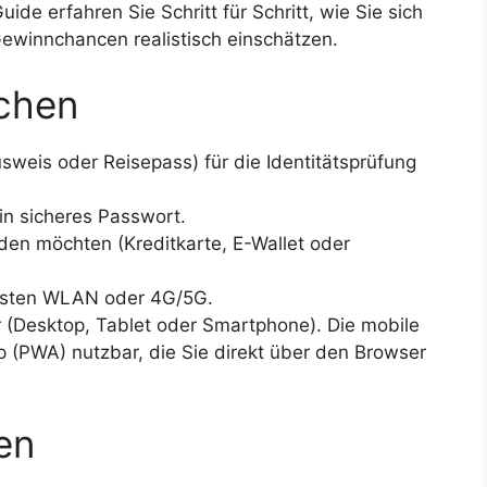
ide erfahren Sie Schritt für Schritt, wie Sie sich
Gewinnchancen realistisch einschätzen.
uchen
sweis oder Reisepass) für die Identitätsprüfung
in sicheres Passwort.
den möchten (Kreditkarte, E-Wallet oder
besten WLAN oder 4G/5G.
r (Desktop, Tablet oder Smartphone). Die mobile
p (PWA) nutzbar, die Sie direkt über den Browser
en