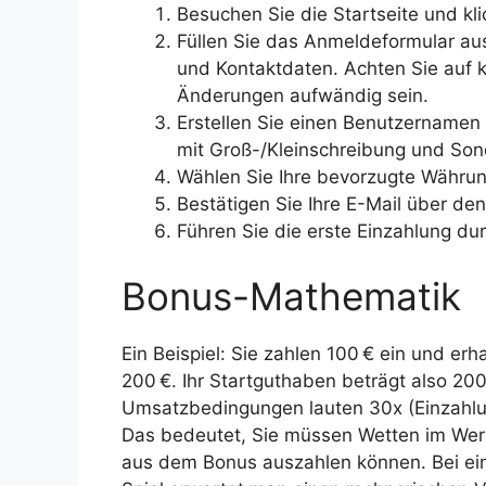
Besuchen Sie die Startseite und klic
Füllen Sie das Anmeldeformular a
und Kontaktdaten. Achten Sie auf 
Änderungen aufwändig sein.
Erstellen Sie einen Benutzernamen
mit Groß-/Kleinschreibung und Son
Wählen Sie Ihre bevorzugte Währung
Bestätigen Sie Ihre E-Mail über den
Führen Sie die erste Einzahlung d
Bonus-Mathematik
Ein Beispiel: Sie zahlen 100 € ein und e
200 €. Ihr Startguthaben beträgt also 200
Umsatzbedingungen lauten 30x (Einzahlun
Das bedeutet, Sie müssen Wetten im Wert
aus dem Bonus auszahlen können. Bei ein