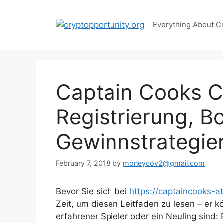
Skip
to
Everything About C
content
Captain Cooks C
Registrierung, B
Gewinnstrategie
February 7, 2018
by
moneycov2@gmail.com
Bevor Sie sich bei
https://captaincooks-at
Zeit, um diesen Leitfaden zu lesen – er k
erfahrener Spieler oder ein Neuling sind: 