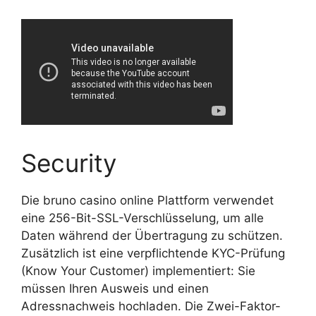
Security
Die bruno casino online Plattform verwendet
eine 256-Bit-SSL-Verschlüsselung, um alle
Daten während der Übertragung zu schützen.
Zusätzlich ist eine verpflichtende KYC-Prüfung
(Know Your Customer) implementiert: Sie
müssen Ihren Ausweis und einen
Adressnachweis hochladen. Die Zwei-Faktor-