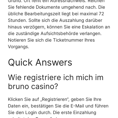
Grund. Oft fehlt ein Adressnachweis. Reichen
Sie fehlende Dokumente umgehend nach. Die
übliche Bearbeitungszeit liegt bei maximal 72
Stunden. Sollte sich die Auszahlung darüber
hinaus verzögern, können Sie eine Eskalation an
die zuständige Aufsichtsbehörde verlangen.
Notieren Sie sich die Ticketnummer Ihres
Vorgangs.
Quick Answers
Wie registriere ich mich im
bruno casino?
Klicken Sie auf „Registrieren“, geben Sie Ihre
Daten ein, bestätigen Sie die E-Mail und führen
Sie den Login durch. Die erste Einzahlung