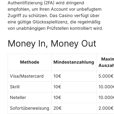
Authentifizierung (2FA) wird dringend
empfohlen, um Ihren Account vor unbefugtem
Zugriff zu schützen. Das Casino verfügt über
eine gültige Glücksspiellizenz, die regelmäßig
von unabhängigen Prüfstellen kontrolliert wird.
Money In, Money Out
Maxi
Methode
Mindestanzahlung
Ausza
Visa/Mastercard
10€
5.000€
Skrill
10€
10.000
Neteller
10€
10.000
Sofortüberweisung
20€
2.000€