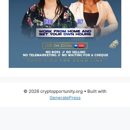
© 2026 cryptopportunity.org
• Built with
GeneratePress