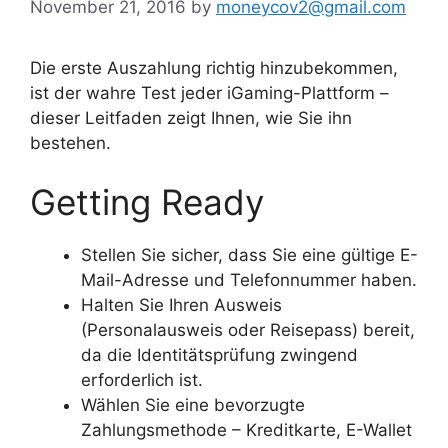
November 21, 2016
by
moneycov2@gmail.com
Die erste Auszahlung richtig hinzubekommen,
ist der wahre Test jeder iGaming-Plattform –
dieser Leitfaden zeigt Ihnen, wie Sie ihn
bestehen.
Getting Ready
Stellen Sie sicher, dass Sie eine gültige E-
Mail-Adresse und Telefonnummer haben.
Halten Sie Ihren Ausweis
(Personalausweis oder Reisepass) bereit,
da die Identitätsprüfung zwingend
erforderlich ist.
Wählen Sie eine bevorzugte
Zahlungsmethode – Kreditkarte, E-Wallet