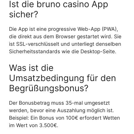
Ist die bruno casino App
sicher?
Die App ist eine progressive Web-App (PWA),
die direkt aus dem Browser gestartet wird. Sie
ist SSL-verschlüsselt und unterliegt denselben
Sicherheitsstandards wie die Desktop-Seite.
Was ist die
Umsatzbedingung für den
Begrüßungsbonus?
Der Bonusbetrag muss 35-mal umgesetzt
werden, bevor eine Auszahlung möglich ist.
Beispiel: Ein Bonus von 100€ erfordert Wetten
im Wert von 3.500€.