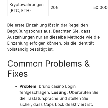
Kryptowährungen
20€
50.000
(BTC, ETH)
Die erste Einzahlung löst in der Regel den
Begrüßungsbonus aus. Beachten Sie, dass
Auszahlungen nur an dieselbe Methode wie die
Einzahlung erfolgen können, bis die Identität
vollständig bestätigt ist.
Common Problems &
Fixes
Problem:
bruno casino Login
fehlgeschlagen.
Lösung:
Überprüfen Sie
die Tastatursprache und stellen Sie
sicher, dass Caps Lock deaktiviert ist.