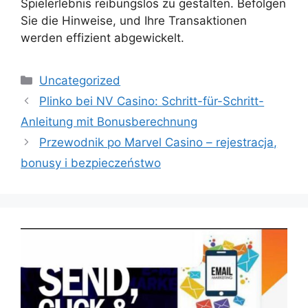
Spielerlebnis reibungslos zu gestalten. Befolgen
Sie die Hinweise, und Ihre Transaktionen
werden effizient abgewickelt.
Categories
Uncategorized
Plinko bei NV Casino: Schritt-für-Schritt-
Anleitung mit Bonusberechnung
Przewodnik po Marvel Casino – rejestracja,
bonusy i bezpieczeństwo