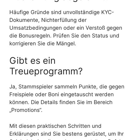
Häufige Gründe sind unvollständige KYC-
Dokumente, Nichterfüllung der
Umsatzbedingungen oder ein Verstoß gegen
die Bonusregeln. Prüfen Sie den Status und
korrigieren Sie die Mängel.
Gibt es ein
Treueprogramm?
Ja, Stammspieler sammeln Punkte, die gegen
Freispiele oder Boni eingetauscht werden
können. Die Details finden Sie im Bereich
„Promotions“.
Mit diesen praktischen Schritten und
Erklärungen sind Sie bestens gerüstet, um Ihr