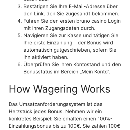
Bestätigen Sie Ihre E-Mail-Adresse über
den Link, den Sie zugesandt bekommen.
Führen Sie den ersten bruno casino Login
mit Ihren Zugangsdaten durch.
Navigieren Sie zur Kasse und tätigen Sie
Ihre erste Einzahlung – der Bonus wird
automatisch gutgeschrieben, sofern Sie
ihn aktiviert haben.
Überprüfen Sie Ihren Kontostand und den
Bonusstatus im Bereich „Mein Konto“.
How Wagering Works
Das Umsatzanforderungssystem ist das
Herzstück jedes Bonus. Nehmen wir ein
konkretes Beispiel: Sie erhalten einen 100%-
Einzahlungsbonus bis zu 100€. Sie zahlen 100€