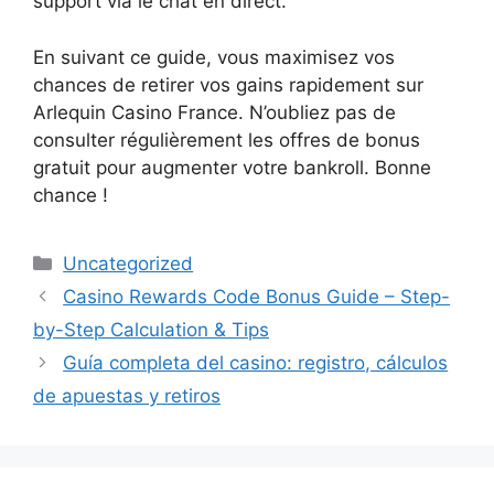
support via le chat en direct.
En suivant ce guide, vous maximisez vos
chances de retirer vos gains rapidement sur
Arlequin Casino France. N’oubliez pas de
consulter régulièrement les offres de bonus
gratuit pour augmenter votre bankroll. Bonne
chance !
Categories
Uncategorized
Casino Rewards Code Bonus Guide – Step-
by-Step Calculation & Tips
Guía completa del casino: registro, cálculos
de apuestas y retiros