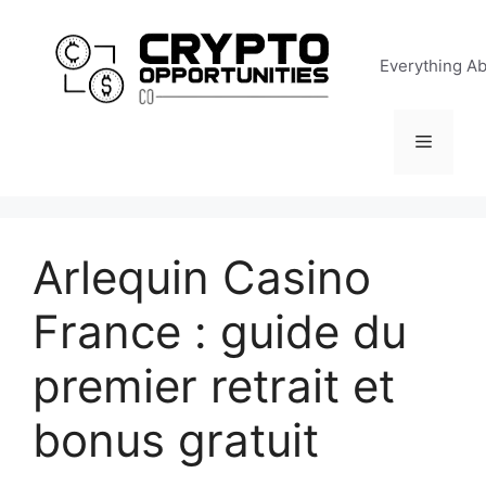
Skip
to
Everything A
content
Menu
Arlequin Casino
France : guide du
premier retrait et
bonus gratuit