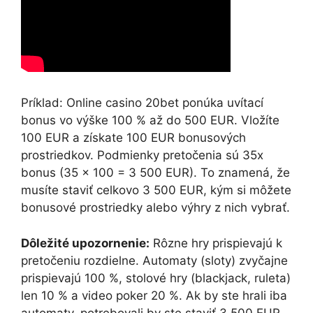
Príklad: Online casino 20bet ponúka uvítací
bonus vo výške 100 % až do 500 EUR. Vložíte
100 EUR a získate 100 EUR bonusových
prostriedkov. Podmienky pretočenia sú 35x
bonus (35 x 100 = 3 500 EUR). To znamená, že
musíte staviť celkovo 3 500 EUR, kým si môžete
bonusové prostriedky alebo výhry z nich vybrať.
Dôležité upozornenie:
Rôzne hry prispievajú k
pretočeniu rozdielne. Automaty (sloty) zvyčajne
prispievajú 100 %, stolové hry (blackjack, ruleta)
len 10 % a video poker 20 %. Ak by ste hrali iba
automaty, potrebovali by ste staviť 3 500 EUR.