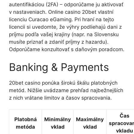
autentifikáciou (2FA) – odporúčame ju aktivovať
v nastaveniach. Online casino 20bet vlastní
licenciu Curacao eGaming. Pri hraní na tejto
licencii si uvedomte, že výhry podliehajú dani z
príjmu podľa vašej krajiny (napr. na Slovensku
musíte priznať a zdaniť príjmy z hazardu).
Odporúčame konzultovať s daňovým poradcom.
Banking & Payments
20bet casino ponúka širokú škálu platobných
metód. Nižšie uvádzame prehľad najbežnejších
z nich vrátane limitov a časov spracovania.
Čas
Platobná
Minimálny
Maximálny
spracova
metóda
vklad
vklad
vkladu