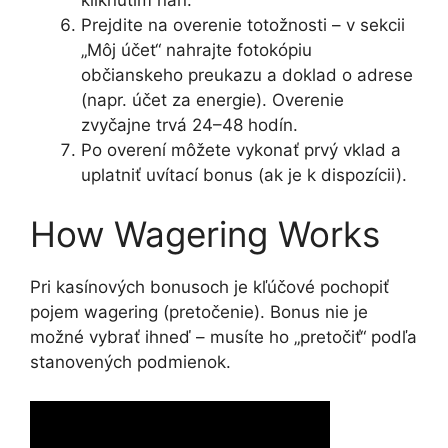
Prejdite na overenie totožnosti – v sekcii
„Môj účet“ nahrajte fotokópiu
občianskeho preukazu a doklad o adrese
(napr. účet za energie). Overenie
zvyčajne trvá 24–48 hodín.
Po overení môžete vykonať prvý vklad a
uplatniť uvítací bonus (ak je k dispozícii).
How Wagering Works
Pri kasínových bonusoch je kľúčové pochopiť
pojem wagering (pretočenie). Bonus nie je
možné vybrať ihneď – musíte ho „pretočiť“ podľa
stanovených podmienok.