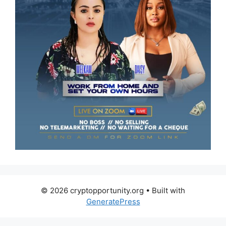
© 2026 cryptopportunity.org
• Built with
GeneratePress