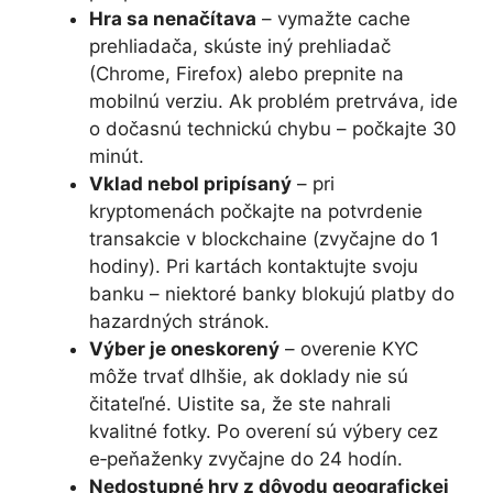
Hra sa nenačítava
– vymažte cache
prehliadača, skúste iný prehliadač
(Chrome, Firefox) alebo prepnite na
mobilnú verziu. Ak problém pretrváva, ide
o dočasnú technickú chybu – počkajte 30
minút.
Vklad nebol pripísaný
– pri
kryptomenách počkajte na potvrdenie
transakcie v blockchaine (zvyčajne do 1
hodiny). Pri kartách kontaktujte svoju
banku – niektoré banky blokujú platby do
hazardných stránok.
Výber je oneskorený
– overenie KYC
môže trvať dlhšie, ak doklady nie sú
čitateľné. Uistite sa, že ste nahrali
kvalitné fotky. Po overení sú výbery cez
e‑peňaženky zvyčajne do 24 hodín.
Nedostupné hry z dôvodu geografickej