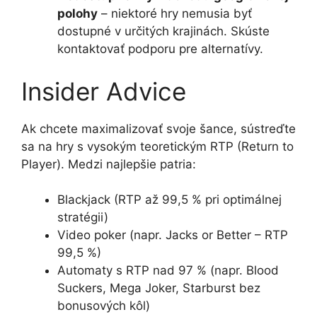
polohy
– niektoré hry nemusia byť
dostupné v určitých krajinách. Skúste
kontaktovať podporu pre alternatívy.
Insider Advice
Ak chcete maximalizovať svoje šance, sústreďte
sa na hry s vysokým teoretickým RTP (Return to
Player). Medzi najlepšie patria:
Blackjack (RTP až 99,5 % pri optimálnej
stratégii)
Video poker (napr. Jacks or Better – RTP
99,5 %)
Automaty s RTP nad 97 % (napr. Blood
Suckers, Mega Joker, Starburst bez
bonusových kôl)