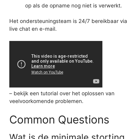
op als de opname nog niet is verwerkt.
Het ondersteuningsteam is 24/7 bereikbaar via
live chat en e-mail.
– bekijk een tutorial over het oplossen van
veelvoorkomende problemen.
Common Questions
Wat is de minimale storting