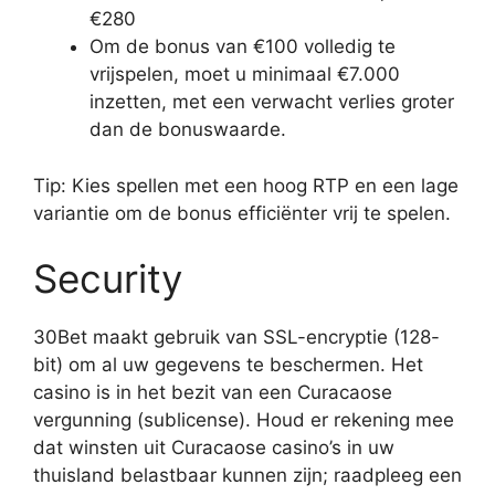
€280
Om de bonus van €100 volledig te
vrijspelen, moet u minimaal €7.000
inzetten, met een verwacht verlies groter
dan de bonuswaarde.
Tip: Kies spellen met een hoog RTP en een lage
variantie om de bonus efficiënter vrij te spelen.
Security
30Bet maakt gebruik van SSL-encryptie (128-
bit) om al uw gegevens te beschermen. Het
casino is in het bezit van een Curacaose
vergunning (sublicense). Houd er rekening mee
dat winsten uit Curacaose casino’s in uw
thuisland belastbaar kunnen zijn; raadpleeg een