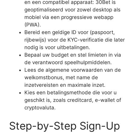
en een compatibel apparaat: 30Bet is
geoptimaliseerd voor zowel desktop als
mobiel via een progressieve webapp
(PWA).
Bereid een geldige ID voor (paspoort,
rijbewijs) voor de KYC-verificatie die later
nodig is voor uitbetalingen.
Bepaal uw budget en stel limieten in via
de verantwoord speelhulpmiddelen.
Lees de algemene voorwaarden van de
welkomstbonus, met name de
inzetvereisten en maximale inzet.
Kies een betalingsmethode die voor u
geschikt is, zoals creditcard, e-wallet of
cryptovaluta.
Step-by-Step Sign-Up