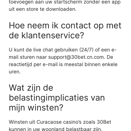
toevoegen aan uw startscherm zonder een app
uit een store te downloaden.
Hoe neem ik contact op met
de klantenservice?
U kunt de live chat gebruiken (24/7) of een e-
mail sturen naar support@30bet.cn.com. De
reactietijd per e-mail is meestal binnen enkele
uren.
Wat zijn de
belastingimplicaties van
mijn winsten?
Winsten uit Curacaose casino’s zoals 30Bet
kunnen in uw woonland belastbaar zijn.