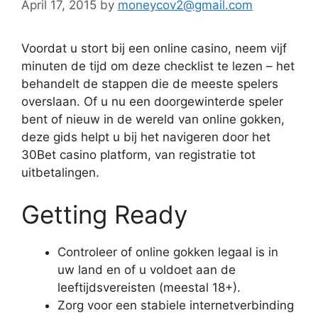
April 17, 2015
by
moneycov2@gmail.com
Voordat u stort bij een online casino, neem vijf
minuten de tijd om deze checklist te lezen – het
behandelt de stappen die de meeste spelers
overslaan. Of u nu een doorgewinterde speler
bent of nieuw in de wereld van online gokken,
deze gids helpt u bij het navigeren door het
30Bet casino platform, van registratie tot
uitbetalingen.
Getting Ready
Controleer of online gokken legaal is in
uw land en of u voldoet aan de
leeftijdsvereisten (meestal 18+).
Zorg voor een stabiele internetverbinding