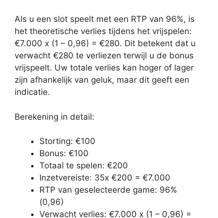
Als u een slot speelt met een RTP van 96%, is
het theoretische verlies tijdens het vrijspelen:
€7.000 x (1 – 0,96) = €280. Dit betekent dat u
verwacht €280 te verliezen terwijl u de bonus
vrijspeelt. Uw totale verlies kan hoger of lager
zijn afhankelijk van geluk, maar dit geeft een
indicatie.
Berekening in detail:
Storting: €100
Bonus: €100
Totaal te spelen: €200
Inzetvereiste: 35x €200 = €7.000
RTP van geselecteerde game: 96%
(0,96)
Verwacht verlies: €7.000 x (1 – 0,96) =