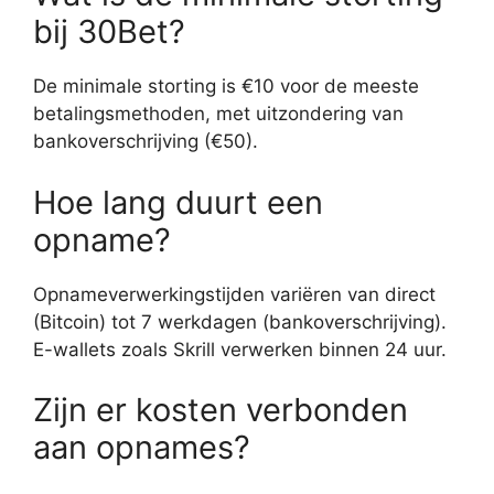
bij 30Bet?
De minimale storting is €10 voor de meeste
betalingsmethoden, met uitzondering van
bankoverschrijving (€50).
Hoe lang duurt een
opname?
Opnameverwerkingstijden variëren van direct
(Bitcoin) tot 7 werkdagen (bankoverschrijving).
E-wallets zoals Skrill verwerken binnen 24 uur.
Zijn er kosten verbonden
aan opnames?