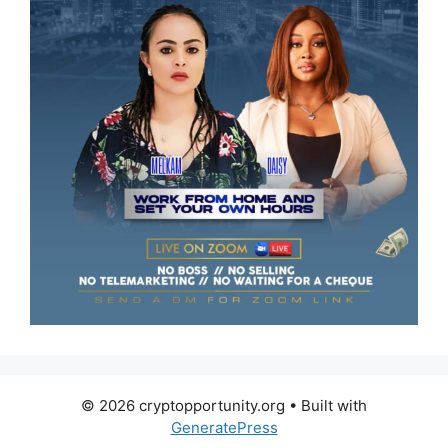
© 2026 cryptopportunity.org
• Built with
GeneratePress