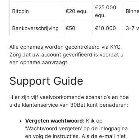
€25.000
Bitcoin
€20 equ.
Binne
equ.
Bankoverschrijving
€50
€10.000
3-7 
Alle opnames worden gecontroleerd via KYC.
Zorg dat uw account geverifieerd is voordat u
een opname aanvraagt.
Support Guide
Hier zijn vijf veelvoorkomende scenario’s en hoe
u de klantenservice van 30Bet kunt benaderen:
Vergeten wachtwoord:
Klik op
‘Wachtwoord vergeten’ op de inlogpagina
en volg de instructies. Als de e-mail niet