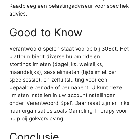
Raadpleeg een belastingadviseur voor specifiek
advies.
Good to Know
Verantwoord spelen staat voorop bij 30Bet. Het
platform biedt diverse hulpmiddelen:
stortingslimieten (dagelijks, wekelijks,
maandelijks), sessielimieten (tijdslimiet per
speelsessie), en zelfuitsluiting voor een
bepaalde periode of permanent. U kunt deze
limieten instellen in uw accountinstellingen
onder ‘Verantwoord Spel’. Daarnaast zijn er links
naar organisaties zoals Gambling Therapy voor
hulp bij gokverslaving.
Conclusie