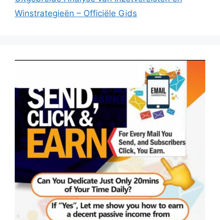
Winstrategieën – Officiële Gids