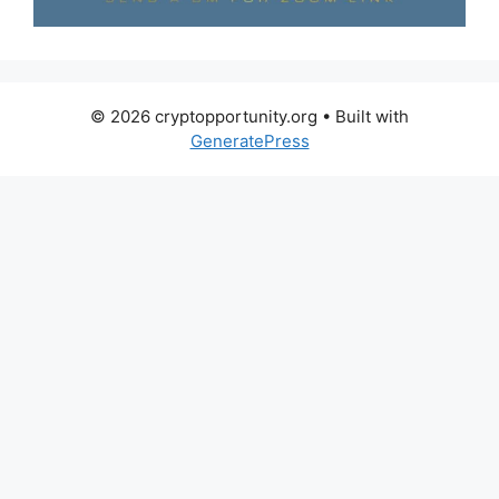
© 2026 cryptopportunity.org
• Built with
GeneratePress