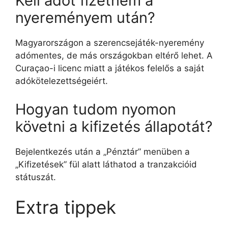
Kell adót fizetnem a
nyereményem után?
Magyarországon a szerencsejáték-nyeremény
adómentes, de más országokban eltérő lehet. A
Curaçao-i licenc miatt a játékos felelős a saját
adókötelezettségeiért.
Hogyan tudom nyomon
követni a kifizetés állapotát?
Bejelentkezés után a „Pénztár” menüben a
„Kifizetések” fül alatt láthatod a tranzakcióid
státuszát.
Extra tippek