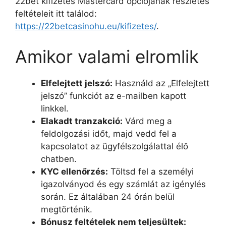
22bet kifizetés Mastercard opciójának részletes
feltételeit itt találod:
https://22betcasinohu.eu/kifizetes/
.
Amikor valami elromlik
Elfelejtett jelszó:
Használd az „Elfelejtett
jelszó” funkciót az e-mailben kapott
linkkel.
Elakadt tranzakció:
Várd meg a
feldolgozási időt, majd vedd fel a
kapcsolatot az ügyfélszolgálattal élő
chatben.
KYC ellenőrzés:
Töltsd fel a személyi
igazolványod és egy számlát az igénylés
során. Ez általában 24 órán belül
megtörténik.
Bónusz feltételek nem teljesültek: