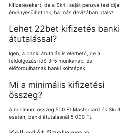
kifizetésekért, de a Skrill saját pénzváltási díjai
érvényesülhetnek, ha más devizában utalsz.
Lehet 22bet kifizetés banki
átutalással?
Igen, a banki átutalás is elérhető, de a
feldolgozási idő 3–5 munkanap, és
előfordulhatnak banki költségek.
Mi a minimális kifizetési
összeg?
A minimum összeg 500 Ft Mastercard és Skrill
esetén, banki átutalásnál 5 000 Ft.