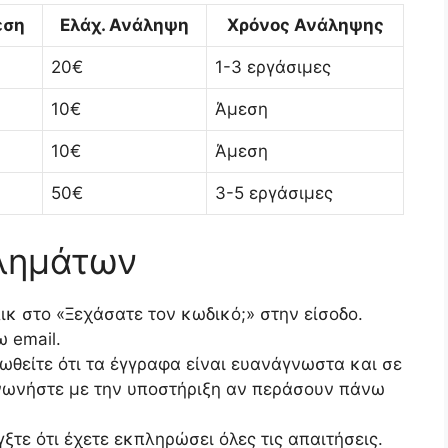
εση
Ελάχ. Ανάληψη
Χρόνος Ανάληψης
20€
1-3 εργάσιμες
10€
Άμεση
10€
Άμεση
50€
3-5 εργάσιμες
λημάτων
ικ στο «Ξεχάσατε τον κωδικό;» στην είσοδο.
 email.
ωθείτε ότι τα έγγραφα είναι ευανάγνωστα και σε
οινωνήστε με την υποστήριξη αν περάσουν πάνω
ξτε ότι έχετε εκπληρώσει όλες τις απαιτήσεις.