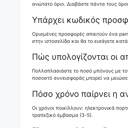
ανώτατο όριο. Διαβάστε πάντα τους όρο
Υπάρχει κωδικός προσφ
Ορισμένες προσφορές απαιτούν ένα pame
στην ιστοσελίδα και θα το εισάγετε κατ
Πώς υπολογίζονται οι α
Πολλαπλασιάστε το ποσό μπόνους με τον α
ποσοστό συνεισφοράς μπορεί να μειώσε
Πόσο χρόνο παίρνει η α
Οι χρόνοι ποικίλλουν: ηλεκτρονικά πορτ
τραπεζικό έμβασμα (3-5).