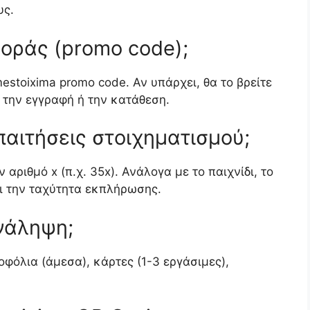
υς.
οράς (promo code);
stoixima promo code. Αν υπάρχει, θα το βρείτε
ά την εγγραφή ή την κατάθεση.
παιτήσεις στοιχηματισμού;
ριθμό x (π.χ. 35x). Ανάλογα με το παιχνίδι, το
ι την ταχύτητα εκπλήρωσης.
νάληψη;
οφόλια (άμεσα), κάρτες (1-3 εργάσιμες),