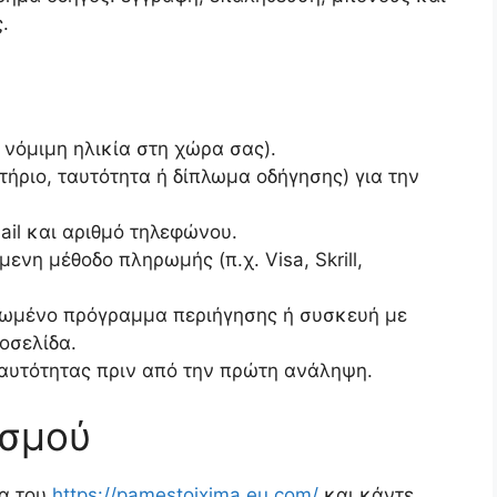
.
 νόμιμη ηλικία στη χώρα σας).
τήριο, ταυτότητα ή δίπλωμα οδήγησης) για την
ail και αριθμό τηλεφώνου.
ενη μέθοδο πληρωμής (π.χ. Visa, Skrill,
ρωμένο πρόγραμμα περιήγησης ή συσκευή με
οσελίδα.
ταυτότητας πριν από την πρώτη ανάληψη.
ασμού
δα του
https://pamestoixima.eu.com/
και κάντε