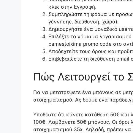
κλικ στην Εγγραφή.
Συμπληρώστε τη φόρμα με προσωπ
γέννησης, διεύθυνση, χώρα).
Δημιουργήστε ένα μοναδικό usern
Επιλέξτε το νόμισμα λογαριασμού (
pamestoixima promo code στο αντί
Αποδεχτείτε τους όρους και προϋ
Επιβεβαιώστε τη διεύθυνση email
Πώς Λειτουργεί το 
Για να μετατρέψετε ένα μπόνους σε μετρ
στοιχηματισμού. Ας δούμε ένα παράδειγ
Υποθέστε ότι κάνετε κατάθεση 50€ και
100€. Λαμβάνετε 50€ μπόνους. Οι όροι λ
στοιχηματισμού 35x. Δηλαδή, πρέπει να 